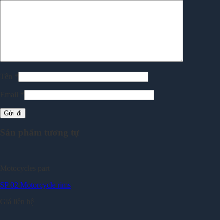
Tên
*
Email
*
Sản phẩm tương tự
Motocycles part
SP 02 Motorcycle rims
Giá liên hệ