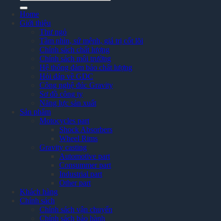
kiếm:
Home
Giới thiệu
Thư ngỏ
Tầm nhìn, sứ mệnh, giá trị cốt lõi
Chính sách chất lượng
Chính sách môi trường
Hệ thống đảm bảo chất lượng
Hỏi đáp về GDC
Công nghệ đúc Gravity
Sơ đồ công ty
Năng lực sản xuất
Sản phẩm
Motocycles part
Shock Absorbers
Wheel Rims
Gravity casting
Automotive part
Consummer part
Industrial part
Other part
Khách hàng
Chính sách
Chính sách vận chuyển
Chính sách bảo hành