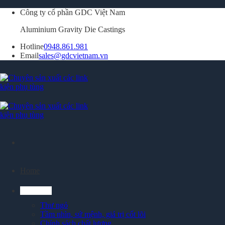
Skip
Công ty cổ phần GDC Việt Nam
to
Aluminium Gravity Die Castings
content
Hotline
0948.861.981
Email
sales@gdcvietnam.vn
Home
Giới thiệu
Thư ngỏ
Tầm nhìn, sứ mệnh, giá trị cốt lõi
Chính sách chất lượng