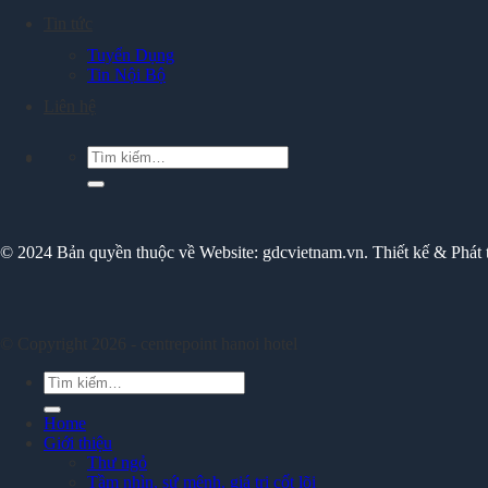
Tin tức
Tuyển Dụng
Tin Nội Bộ
Liên hệ
Tìm
kiếm:
© 2024 Bản quyền thuộc về Website: gdcvietnam.vn. Thiết kế & Phát 
© Copyright 2026 - centrepoint hanoi hotel
Tìm
kiếm:
Home
Giới thiệu
Thư ngỏ
Tầm nhìn, sứ mệnh, giá trị cốt lõi