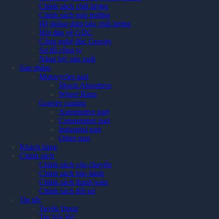
Chính sách chất lượng
Chính sách môi trường
Hệ thống đảm bảo chất lượng
Hỏi đáp về GDC
Công nghệ đúc Gravity
Sơ đồ công ty
Năng lực sản xuất
Sản phẩm
Motocycles part
Shock Absorbers
Wheel Rims
Gravity casting
Automotive part
Consummer part
Industrial part
Other part
Khách hàng
Chính sách
Chính sách vận chuyển
Chính sách bảo hành
Chính sách thanh toán
Chính sách đổi trả
Tin tức
Tuyển Dụng
Tin Nội Bộ