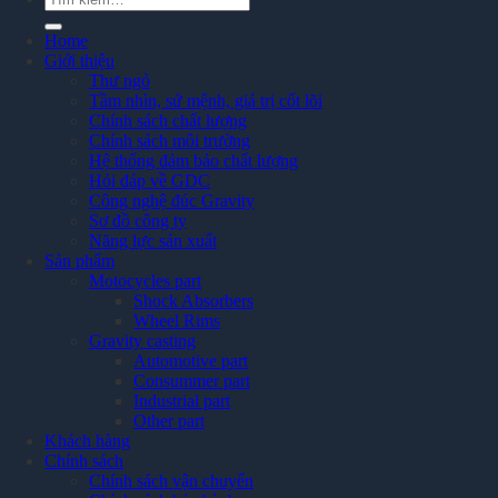
kiếm:
Home
Giới thiệu
Thư ngỏ
Tầm nhìn, sứ mệnh, giá trị cốt lõi
Chính sách chất lượng
Chính sách môi trường
Hệ thống đảm bảo chất lượng
Hỏi đáp về GDC
Công nghệ đúc Gravity
Sơ đồ công ty
Năng lực sản xuất
Sản phẩm
Motocycles part
Shock Absorbers
Wheel Rims
Gravity casting
Automotive part
Consummer part
Industrial part
Other part
Khách hàng
Chính sách
Chính sách vận chuyển