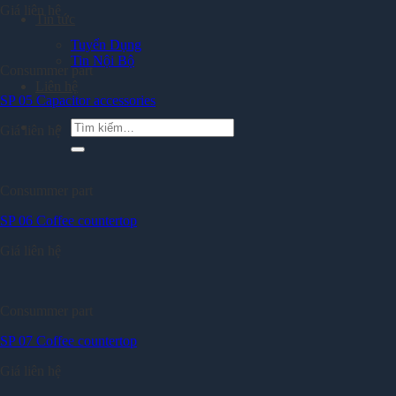
Giá liên hệ
Tin tức
Tuyển Dụng
Tin Nội Bộ
Consummer part
Liên hệ
SP 05 Capacitor accessories
Tìm
Giá liên hệ
kiếm:
Consummer part
SP 06 Coffee countertop
Giá liên hệ
Consummer part
SP 07 Coffee countertop
Giá liên hệ