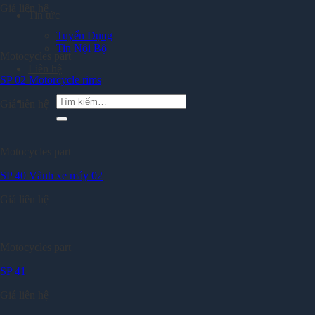
Giá liên hệ
Tin tức
Tuyển Dụng
Tin Nội Bộ
Motocycles part
Liên hệ
SP 02 Motorcycle rims
Tìm
Giá liên hệ
kiếm:
Motocycles part
SP 40 Vành xe máy 02
Giá liên hệ
Motocycles part
SP 41
Giá liên hệ