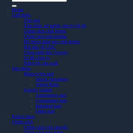
kiếm:
Home
Giới thiệu
Thư ngỏ
Tầm nhìn, sứ mệnh, giá trị cốt lõi
Chính sách chất lượng
Chính sách môi trường
Hệ thống đảm bảo chất lượng
Hỏi đáp về GDC
Công nghệ đúc Gravity
Sơ đồ công ty
Năng lực sản xuất
Sản phẩm
Motocycles part
Shock Absorbers
Wheel Rims
Gravity casting
Automotive part
Consummer part
Industrial part
Other part
Khách hàng
Chính sách
Chính sách vận chuyển
Chính sách bảo hành