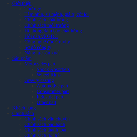
Giới thiệu
Thư ngỏ
Tầm nhìn, sứ mệnh, giá trị cốt lõi
Chính sách chất lượng
Chính sách môi trường
Hệ thống đảm bảo chất lượng
Hỏi đáp về GDC
Công nghệ đúc Gravity
Sơ đồ công ty
Năng lực sản xuất
Sản phẩm
Motocycles part
Shock Absorbers
Wheel Rims
Gravity casting
Automotive part
Consummer part
Industrial part
Other part
Khách hàng
Chính sách
Chính sách vận chuyển
Chính sách bảo hành
Chính sách thanh toán
Chính sách đổi trả