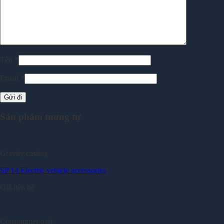
Tên
*
Email
*
Sản phẩm tương tự
Gravity casting
SP 14 Electric vehicle accessories
Giá liên hệ
Consummer part