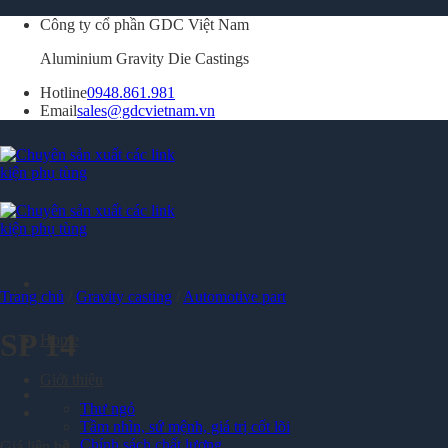
Skip
Công ty cổ phần GDC Việt Nam
to
Aluminium Gravity Die Castings
content
Hotline
0948.861.981
Email
sales@gdcvietnam.vn
Trang chủ
/
Gravity casting
/
Automotive part
SP 14
Home
Giới thiệu
Thư ngỏ
Tầm nhìn, sứ mệnh, giá trị cốt lõi
Chính sách chất lượng
Giá liên hệ