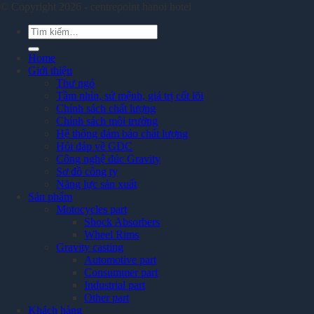
© Copyright 2026 - centrepoint hanoi hotel
Tìm
kiếm:
Home
Giới thiệu
Thư ngỏ
Tầm nhìn, sứ mệnh, giá trị cốt lõi
Chính sách chất lượng
Chính sách môi trường
Hệ thống đảm bảo chất lượng
Hỏi đáp về GDC
Công nghệ đúc Gravity
Sơ đồ công ty
Năng lực sản xuất
Sản phẩm
Motocycles part
Shock Absorbers
Wheel Rims
Gravity casting
Automotive part
Consummer part
Industrial part
Other part
Khách hàng