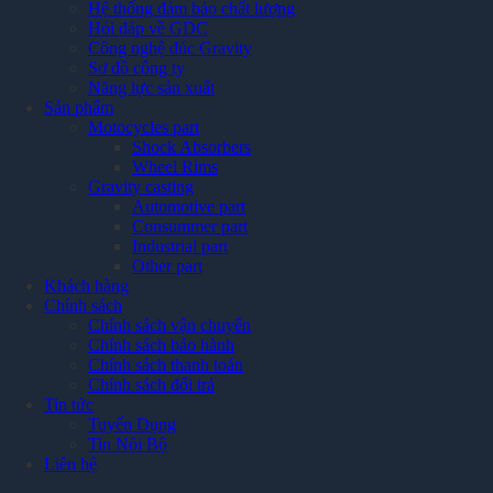
Hệ thống đảm bảo chất lượng
Hỏi đáp về GDC
Công nghệ đúc Gravity
Sơ đồ công ty
Năng lực sản xuất
Sản phẩm
Motocycles part
Shock Absorbers
Wheel Rims
Gravity casting
Automotive part
Consummer part
Industrial part
Other part
Khách hàng
Chính sách
Chính sách vận chuyển
Chính sách bảo hành
Chính sách thanh toán
Chính sách đổi trả
Tin tức
Tuyển Dụng
Tin Nội Bộ
Liên hệ