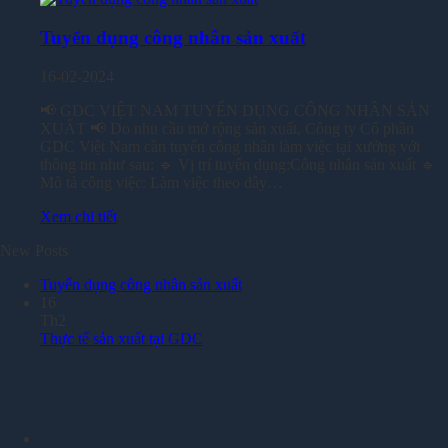
Tuyển dụng công nhân sản xuất
16-02-2024
📢 GDC VIỆT NAM TUYỂN DỤNG CÔNG NHÂN SẢN
XUẤT 📢 Do nhu cầu mở rộng sản xuất, Công ty Cổ phần
GDC Việt Nam cần tuyển công nhân làm việc tại xưởng với
thông tin như sau: 🔹 Vị trí tuyển dụng:Công nhân sản xuất 🔹
Mô tả công việc: Làm việc theo dây…
Xem chi tiết
New Posts
Tuyển dụng công nhân sản xuất
16
Th2
Thực tế sản xuất tại GDC