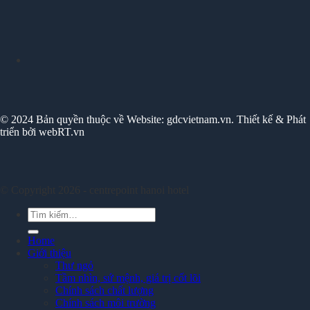
© 2024 Bản quyền thuộc về Website: gdcvietnam.vn. Thiết kế & Phát
triển bởi webRT.vn
© Copyright 2026 - centrepoint hanoi hotel
Tìm
kiếm:
Home
Giới thiệu
Thư ngỏ
Tầm nhìn, sứ mệnh, giá trị cốt lõi
Chính sách chất lượng
Chính sách môi trường