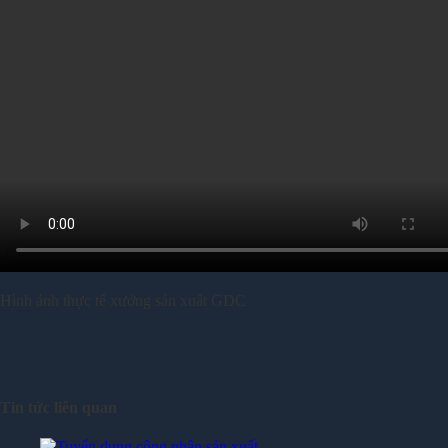
Tin tức
Tuyển Dụng
Tin Nội Bộ
Liên hệ
Tìm
kiếm:
Hình ảnh thực tế xưởng sản xuất GDC
Tin tức liên quan